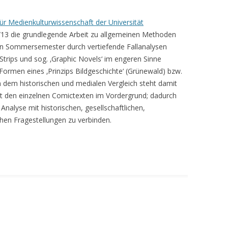
 für Medienkulturwissenschaft der Universität
13 die grundlegende Arbeit zu allgemeinen Methoden
n Sommersemester durch vertiefende Fallanalysen
Strips und sog. ‚Graphic Novels‘ im engeren Sinne
ormen eines ‚Prinzips Bildgeschichte‘ (Grünewald) bzw.
en dem historischen und medialen Vergleich steht damit
it den einzelnen Comictexten im Vordergrund; dadurch
nalyse mit historischen, gesellschaftlichen,
hen Fragestellungen zu verbinden.