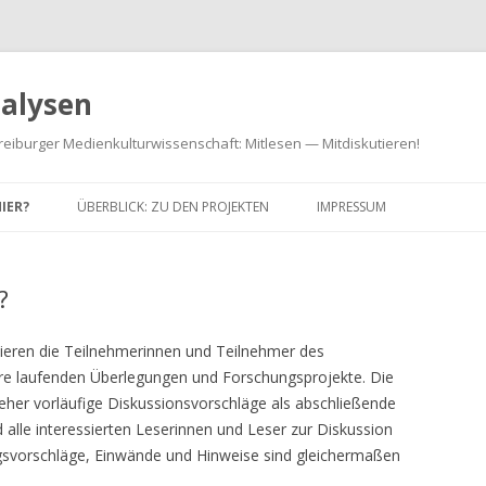
alysen
reiburger Medienkulturwissenschaft: Mitlesen — Mitdiskutieren!
HIER?
ÜBERBLICK: ZU DEN PROJEKTEN
IMPRESSUM
?
eren die Teilnehmerinnen und Teilnehmer des
hre laufenden Überlegungen und Forschungsprojekte. Die
 eher vorläufige Diskussionsvorschläge als abschließende
 alle interessierten Leserinnen und Leser zur Diskussion
ungsvorschläge, Einwände und Hinweise sind gleichermaßen