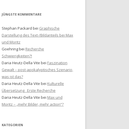
JÜNGSTE KOMMENTARE
Stephan Packard
bei
Graphische
Darstellung des Text-/Bildanteils bei Max
und Moritz
Goehring
bei
Recherche
Schwierigkeiten?!
Daria Heutz-Della Vite
bei
Faszination
Gewalt – post-apokalyptisches Szenario,
was ist das?
Daria Heutz-Della Vite
bei
Kulturelle
Übersetzung_ Erste Recherche
Daria Heutz-Della Vite
bei
Max und
Moritz – „mehr Bilder, mehr action“?
KATEGORIEN