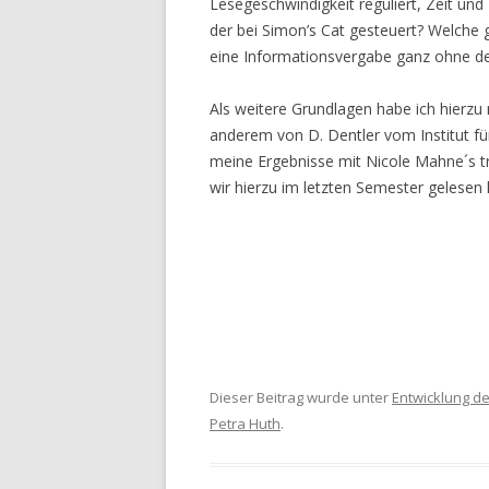
Lesegeschwindigkeit reguliert, Zeit und
der bei Simon’s Cat gesteuert? Welche g
eine Informationsvergabe ganz ohne d
Als weitere Grundlagen habe ich hierzu
anderem von D. Dentler vom Institut fü
meine Ergebnisse mit Nicole Mahne´s tr
wir hierzu im letzten Semester gelesen
Dieser Beitrag wurde unter
Entwicklung de
Petra Huth
.