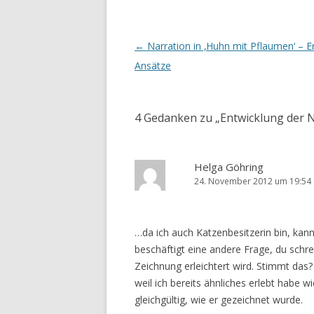
Artikel-Navigation
←
Narration in ‚Huhn mit Pflaumen‘ – E
Ansätze
4 Gedanken zu „
Entwicklung der N
Helga Göhring
24. November 2012 um 19:54
…da ich auch Katzenbesitzerin bin, kann
beschäftigt eine andere Frage, du schrei
Zeichnung erleichtert wird. Stimmt das? 
weil ich bereits ähnliches erlebt habe w
gleichgültig, wie er gezeichnet wurde.