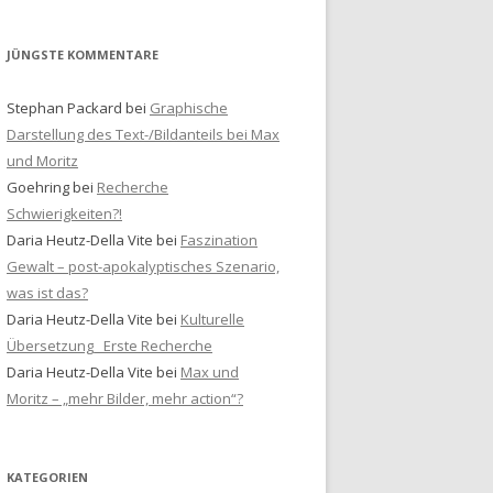
JÜNGSTE KOMMENTARE
Stephan Packard
bei
Graphische
Darstellung des Text-/Bildanteils bei Max
und Moritz
Goehring
bei
Recherche
Schwierigkeiten?!
Daria Heutz-Della Vite
bei
Faszination
Gewalt – post-apokalyptisches Szenario,
was ist das?
Daria Heutz-Della Vite
bei
Kulturelle
Übersetzung_ Erste Recherche
Daria Heutz-Della Vite
bei
Max und
Moritz – „mehr Bilder, mehr action“?
KATEGORIEN