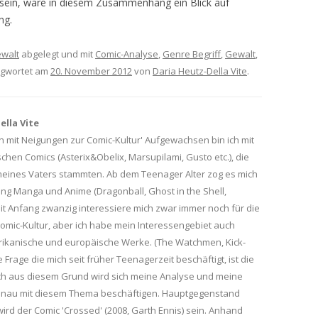
sein, wäre in diesem Zusammenhang ein Blick auf
ng.
ewalt
abgelegt und mit
Comic-Analyse
,
Genre Begriff
,
Gewalt
,
agwortet am
20. November 2012
von
Daria Heutz-Della Vite
.
lla Vite
n mit Neigungen zur Comic-Kultur' Aufgewachsen bin ich mit
chen Comics (Asterix&Obelix, Marsupilami, Gusto etc.), die
eines Vaters stammten. Ab dem Teenager Alter zog es mich
tung Manga und Anime (Dragonball, Ghost in the Shell,
 mit Anfang zwanzig interessiere mich zwar immer noch für die
Comic-Kultur, aber ich habe mein Interessengebiet auch
ikanische und europäische Werke. (The Watchmen, Kick-
e Frage die mich seit früher Teenagerzeit beschäftigt, ist die
ch aus diesem Grund wird sich meine Analyse und meine
genau mit diesem Thema beschäftigen. Hauptgegenstand
ird der Comic 'Crossed' (2008, Garth Ennis) sein. Anhand