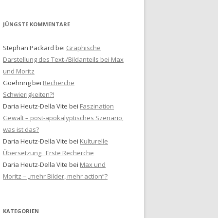
JÜNGSTE KOMMENTARE
Stephan Packard
bei
Graphische
Darstellung des Text-/Bildanteils bei Max
und Moritz
Goehring
bei
Recherche
Schwierigkeiten?!
Daria Heutz-Della Vite
bei
Faszination
Gewalt – post-apokalyptisches Szenario,
was ist das?
Daria Heutz-Della Vite
bei
Kulturelle
Übersetzung_ Erste Recherche
Daria Heutz-Della Vite
bei
Max und
Moritz – „mehr Bilder, mehr action“?
KATEGORIEN