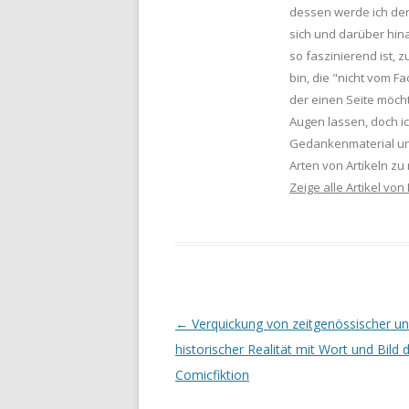
dessen werde ich den
sich und darüber hin
so faszinierend ist, 
bin, die "nicht vom F
der einen Seite möcht
Augen lassen, doch i
Gedankenmaterial un
Arten von Artikeln z
Zeige alle Artikel von
Artikel-Navigation
←
Verquickung von zeitgenössischer u
historischer Realität mit Wort und Bild 
Comicfiktion