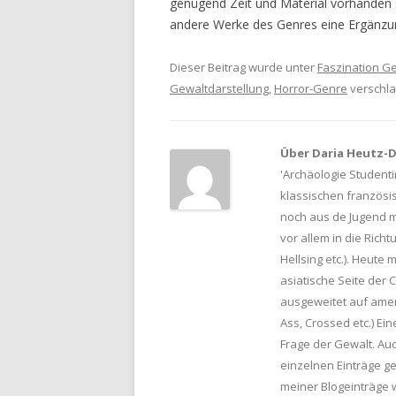
genügend Zeit und Material vorhanden 
andere Werke des Genres eine Ergänzu
Dieser Beitrag wurde unter
Faszination G
Gewaltdarstellung
,
Horror-Genre
verschl
Über Daria Heutz-De
'Archäologie Studenti
klassischen französis
noch aus de Jugend m
vor allem in die Rich
Hellsing etc.). Heute
asiatische Seite der 
ausgeweitet auf amer
Ass, Crossed etc.) Ein
Frage der Gewalt. Au
einzelnen Einträge 
meiner Blogeinträge w